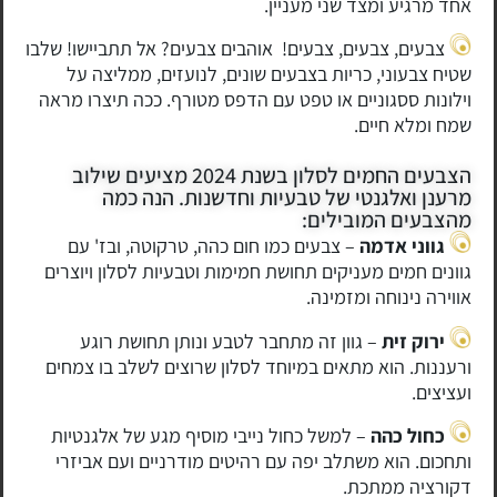
אחד מרגיע ומצד שני מעניין.
צבעים, צבעים, צבעים! אוהבים צבעים? אל תתביישו! שלבו
שטיח צבעוני, כריות בצבעים שונים, לנועזים, ממליצה על
וילונות ססגוניים או טפט עם הדפס מטורף. ככה תיצרו מראה
שמח ומלא חיים.
הצבעים החמים לסלון בשנת 2024 מציעים שילוב
מרענן ואלגנטי של טבעיות וחדשנות. הנה כמה
מהצבעים המובילים:
גווני אדמה
– צבעים כמו חום כהה, טרקוטה, ובז' עם
גוונים חמים מעניקים תחושת חמימות וטבעיות לסלון ויוצרים
אווירה נינוחה ומזמינה.
ירוק זית
– גוון זה מתחבר לטבע ונותן תחושת רוגע
ורעננות. הוא מתאים במיוחד לסלון שרוצים לשלב בו צמחים
ועציצים.
כחול כהה
– למשל כחול נייבי מוסיף מגע של אלגנטיות
ותחכום. הוא משתלב יפה עם רהיטים מודרניים ועם אביזרי
דקורציה ממתכת.