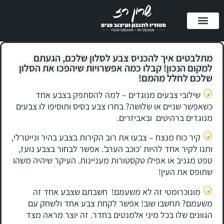
השירותים שלי
נעים להכיר
פרסום במדיה
מדריכים במתנה
לקוחות מספרים
מתלבטים איך להכניס צבע לסלון שלכם, הגעתם
למקום הנכון! קבלו כמה אפשרויות שיהפכו את הסלון
שלכם לחלל מהמם!
שילובי צבעים מנוגדים –
למה להסתפק בצבע אחד
כשאפשר שניים או שלושה? בחרו צבע בסיס ותוסיפו לו צבעים
מנוגדים ברהיטים ובאביזרים.
קיר כוח מנצח – צבעו את רוב הקירות בצבע בהיר ונייטרלי,
ותנו לקיר אחד להיות 'כוכב הערב'. אפשר לבחור בצבע נועז,
טפט מגניב או אפילו טקסטורות מעניינות. העיקר שיהיה משהו
שתופס את העין!
מונוכרומטי זה לא משעמם! חשבתם שצבע אחד זה
משעמם? תחשבו שוב! אפשר לקחת צבע אחד ולשחק עם
הגוונים שלו בכל מיני אלמנטים בחדר. זה יוצר מראה מצד