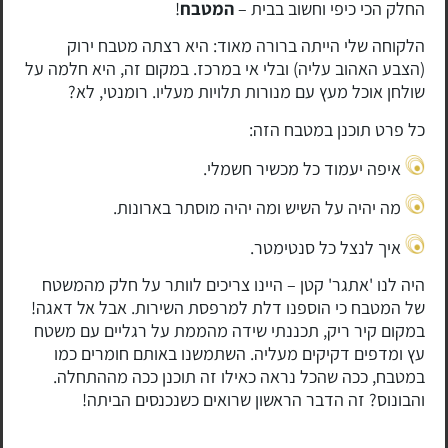
החלק הכי כיפי וחשוב בבית –
המטבח
!
הלקוחה שלי הייתה ברורה מאוד: היא רצתה מטבח ירוק
(הצבע האהוב עליה) ובלי אי במרכז. במקום זה, היא חלמה על
שולחן אוכל מעץ עם מנורות תלויות מעליו. רומנטי, לא?
כל פרט תוכנן במטבח הזה:
איפה יעמוד כל מכשיר חשמלי.
מה יהיה על השיש ומה יהיה מוסתר בארונות.
איך לנצל כל סנטימטר.
היה לנו 'אתגר' קטן – היינו צריכים לוותר על חלק מהמשטח
של המטבח כי הוספנו דלת למרפסת השירות. אבל אל דאגה!
במקום קיר ריק, תכננתי שידה מהממת על רגליים עם משטח
עץ ומדפים דקיקים מעליה. השתמשנו באותם חומרים כמו
במטבח, ככה שהכל נראה כאילו זה תוכנן ככה מההתחלה.
והבונוס? זה הדבר הראשון שרואים כשנכנסים הביתה!