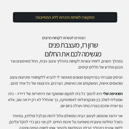
התקשרו לשיחת היכרות ללא התחייבות!
הצטרפו לעשרות לקוחות מרוצים
שרון רז, מעצבת פנים
מגשימה לכם את החלום
במהלך השנים, ליוויתי עשרות לקוחות בתהליך עיצוב הבית, החל משיפוצים ועד
תכנון מחדש של חללים קיימים.
הניסיון שצברתי בפרויקטים מגוונים מאפשר לי להביא ללקוחותיי פתרונות עיצוב
מותאמים אישית, המשקפים את האישיות, הצרכים, והרצונות של כל אחד מהם.
השאיפה שלי
היא להפוך כל בית למקום שמשקף את הייחודיות של דייריו – כזה
שמצליח לשלב בין פונקציונליות לאסתטיקה, כך שהחלל לא רק ייראה טוב, אלא
גם ישרת אתכם בצורה נוחה ויעילה ביום-יום.
אני יודעת שהמסע לעיצוב הבית המושלם עלול להיות מבלבל ומלחיץ, במיוחד
כשכל החלטה עיצובית משפיעה על איכות החיים. לכן אני כאן כדי להקל עליכם,
ללוות אתכם בתהליך קבלת ההחלטות ולהפוך אותו לחוויה נעימה ומהנה.