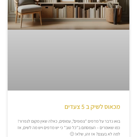
מכאוס לשיק ב 5 צעדים
בואו נדבר על מדפים "צפופים", עמוסים, כאלה שאין מקום לגפרור!
כמו שאומרים – העמסתם ב"כל טוב" כי יש מדפים ויש מה לשים, אז
למה לא בעצם? אז זהו, שלא! 🙂