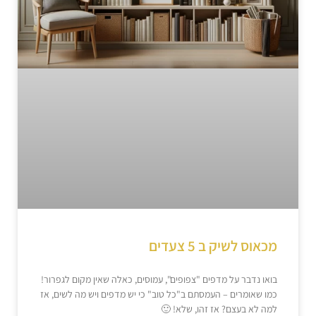
מכאוס לשיק ב 5 צעדים
בואו נדבר על מדפים "צפופים", עמוסים, כאלה שאין מקום לגפרור!
כמו שאומרים – העמסתם ב"כל טוב" כי יש מדפים ויש מה לשים, אז
למה לא בעצם? אז זהו, שלא! 🙂