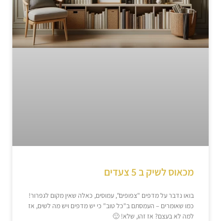
מכאוס לשיק ב 5 צעדים
בואו נדבר על מדפים "צפופים", עמוסים, כאלה שאין מקום לגפרור!
כמו שאומרים – העמסתם ב"כל טוב" כי יש מדפים ויש מה לשים, אז
למה לא בעצם? אז זהו, שלא! 🙂