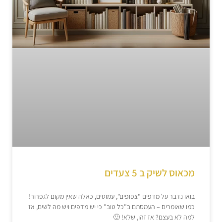
מכאוס לשיק ב 5 צעדים
בואו נדבר על מדפים "צפופים", עמוסים, כאלה שאין מקום לגפרור!
כמו שאומרים – העמסתם ב"כל טוב" כי יש מדפים ויש מה לשים, אז
למה לא בעצם? אז זהו, שלא! 🙂