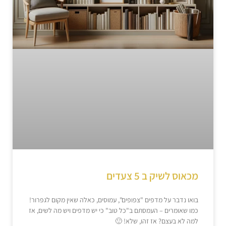
מכאוס לשיק ב 5 צעדים
בואו נדבר על מדפים "צפופים", עמוסים, כאלה שאין מקום לגפרור!
כמו שאומרים – העמסתם ב"כל טוב" כי יש מדפים ויש מה לשים, אז
למה לא בעצם? אז זהו, שלא! 🙂